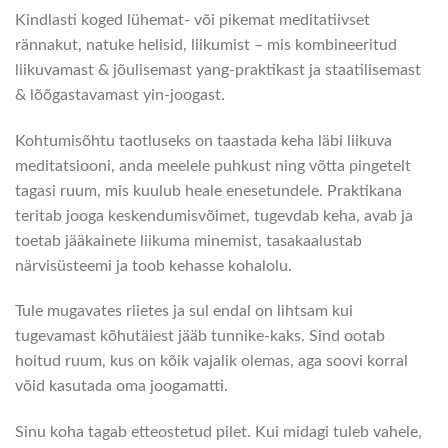
Kindlasti koged lühemat- või pikemat meditatiivset
rännakut, natuke helisid, liikumist – mis kombineeritud
liikuvamast & jõulisemast yang-praktikast ja staatilisemast
& lõõgastavamast yin-joogast.
Kohtumisõhtu taotluseks on taastada keha läbi liikuva
meditatsiooni, anda meelele puhkust ning võtta pingetelt
tagasi ruum, mis kuulub heale enesetundele. Praktikana
teritab jooga keskendumisvõimet, tugevdab keha, avab ja
toetab jääkainete liikuma minemist, tasakaalustab
närvisüsteemi ja toob kehasse kohalolu.
Tule mugavates riietes ja sul endal on lihtsam kui
tugevamast kõhutäiest jääb tunnike-kaks. Sind ootab
hoitud ruum, kus on kõik vajalik olemas, aga soovi korral
võid kasutada oma joogamatti.
Sinu koha tagab etteostetud pilet. Kui midagi tuleb vahele,