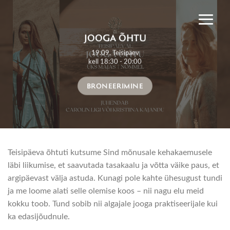
Skip
to
content
JOOGA ÕHTU
19.09, Teisipäev
kell 18:30 - 20:00
BRONEERIMINE
Teisipäeva õhtuti kutsume Sind mõnusale kehakaemusele
läbi liikumise, et saavutada tasakaalu ja võtta väike paus, et
argipäevast välja astuda. Kunagi pole kahte ühesugust tundi
ja me loome alati selle olemise koos – nii nagu elu meid
kokku toob. Tund sobib nii algajale jooga praktiseerijale kui
ka edasijõudnule.