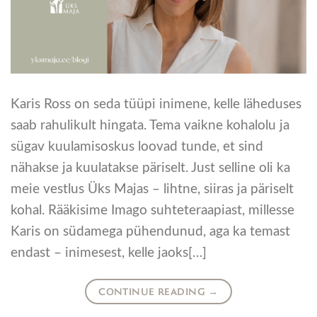
Karis Ross on seda tüüpi inimene, kelle läheduses
saab rahulikult hingata. Tema vaikne kohalolu ja
sügav kuulamisoskus loovad tunde, et sind
nähakse ja kuulatakse päriselt. Just selline oli ka
meie vestlus Üks Majas – lihtne, siiras ja päriselt
kohal. Rääkisime Imago suhteteraapiast, millesse
Karis on südamega pühendunud, aga ka temast
endast – inimesest, kelle jaoks[…]
CONTINUE READING
→