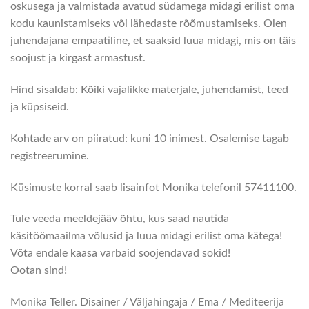
oskusega ja valmistada avatud südamega midagi erilist oma
kodu kaunistamiseks või lähedaste rõõmustamiseks. Olen
juhendajana empaatiline, et saaksid luua midagi, mis on täis
soojust ja kirgast armastust.
Hind sisaldab: Kõiki vajalikke materjale, juhendamist, teed
ja küpsiseid.
Kohtade arv on piiratud: kuni 10 inimest. Osalemise tagab
registreerumine.
Küsimuste korral saab lisainfot Monika telefonil 57411100.
Tule veeda meeldejääv õhtu, kus saad nautida
käsitöömaailma võlusid ja luua midagi erilist oma kätega!
Võta endale kaasa varbaid soojendavad sokid!
Ootan sind!
Monika Teller. Disainer / Väljahingaja / Ema / Mediteerija