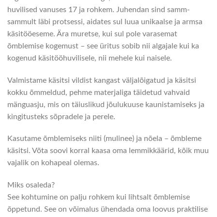
huvilised vanuses 17 ja rohkem. Juhendan sind samm-
sammult läbi protsessi, aidates sul luua unikaalse ja armsa
käsitööeseme. Ära muretse, kui sul pole varasemat
õmblemise kogemust – see üritus sobib nii algajale kui ka
kogenud käsitööhuvilisele, nii mehele kui naisele.
Valmistame käsitsi vildist kangast väljalõigatud ja käsitsi
kokku õmmeldud, pehme materjaliga täidetud vahvaid
mänguasju, mis on täiuslikud jõulukuuse kaunistamiseks ja
kingitusteks sõpradele ja perele.
Kasutame õmblemiseks niiti (mulinee) ja nõela – õmbleme
käsitsi. Võta soovi korral kaasa oma lemmikkäärid, kõik muu
vajalik on kohapeal olemas.
Miks osaleda?
See kohtumine on palju rohkem kui lihtsalt õmblemise
õppetund. See on võimalus ühendada oma loovus praktilise