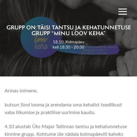
Skip
to
content
GRUPP ON TÄIS! TANTSU JA KEHATUNNETUSE
GRUPP “MINU LOOV KEHA”
18.10, Kolmapäev
kell 18:30 - 20:30
Armas inimene,
kutsun Sind looma ja arendama oma kehalist teadlikust
vaba liikumise ja praktilise uurimise kaudu.
4.10 alustab Üks Majas Tallinnas tantsu ja kehatunnetuse
kinnine grupp. Kohtume üle nädala kolmapäeviti kaheks