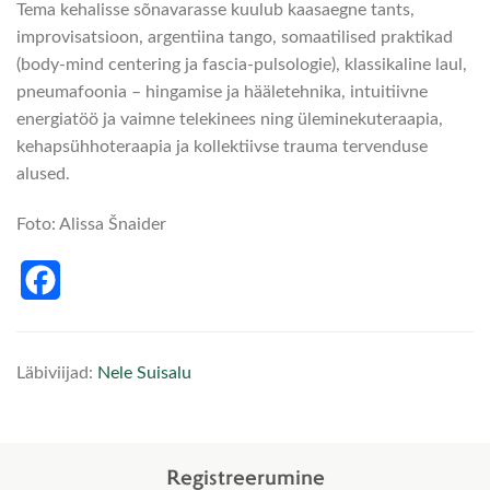
Tema kehalisse sõnavarasse kuulub kaasaegne tants,
improvisatsioon, argentiina tango, somaatilised praktikad
(body-mind centering ja fascia-pulsologie), klassikaline laul,
pneumafoonia – hingamise ja hääletehnika, intuitiivne
energiatöö ja vaimne telekinees ning üleminekuteraapia,
kehapsühhoteraapia ja kollektiivse trauma tervenduse
alused.
Foto: Alissa Šnaider
Facebook
Läbiviijad:
Nele Suisalu
Registreerumine