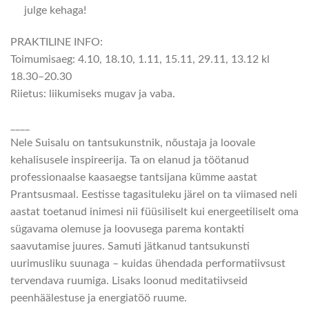
julge kehaga!
PRAKTILINE INFO:
Toimumisaeg: 4.10, 18.10, 1.11, 15.11, 29.11, 13.12 kl
18.30–20.30
Riietus: liikumiseks mugav ja vaba.
____
Nele Suisalu on tantsukunstnik, nõustaja ja loovale
kehalisusele inspireerija. Ta on elanud ja töötanud
professionaalse kaasaegse tantsijana kümme aastat
Prantsusmaal. Eestisse tagasituleku järel on ta viimased neli
aastat toetanud inimesi nii füüsiliselt kui energeetiliselt oma
sügavama olemuse ja loovusega parema kontakti
saavutamise juures. Samuti jätkanud tantsukunsti
uurimusliku suunaga – kuidas ühendada performatiivsust
tervendava ruumiga. Lisaks loonud meditatiivseid
peenhäälestuse ja energiatöö ruume.