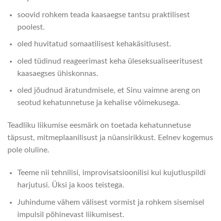
soovid rohkem teada kaasaegse tantsu praktilisest
poolest.
oled huvitatud somaatilisest kehakäsitlusest.
oled tüdinud reageerimast keha üleseksualiseeritusest
kaasaegses ühiskonnas.
oled jõudnud äratundmisele, et Sinu vaimne areng on
seotud kehatunnetuse ja kehalise võimekusega.
Teadliku liikumise eesmärk on toetada kehatunnetuse
täpsust, mitmeplaanilisust ja nüansirikkust. Eelnev kogemus
pole oluline.
Teeme nii tehnilisi, improvisatsioonilisi kui kujutluspildi
harjutusi. Üksi ja koos teistega.
Juhindume vähem välisest vormist ja rohkem sisemisel
impulsil põhinevast liikumisest.