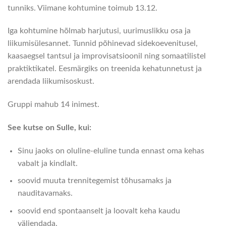
tunniks. Viimane kohtumine toimub 13.12.
Iga kohtumine hõlmab harjutusi, uurimuslikku osa ja
liikumisülesannet. Tunnid põhinevad sidekoevenitusel,
kaasaegsel tantsul ja improvisatsioonil ning somaatilistel
praktiktikatel. Eesmärgiks on treenida kehatunnetust ja
arendada liikumisoskust.
Gruppi mahub 14 inimest.
See kutse on Sulle, kui:
Sinu jaoks on oluline-eluline tunda ennast oma kehas
vabalt ja kindlalt.
soovid muuta trennitegemist tõhusamaks ja
nauditavamaks.
soovid end spontaanselt ja loovalt keha kaudu
väljendada.