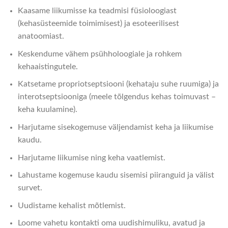
Kaasame liikumisse ka teadmisi füsioloogiast
(kehasüsteemide toimimisest) ja esoteerilisest
anatoomiast.
Keskendume vähem psühholoogiale ja rohkem
kehaaistingutele.
Katsetame propriotseptsiooni (kehataju suhe ruumiga) ja
interotseptsiooniga (meele tõlgendus kehas toimuvast –
keha kuulamine).
Harjutame sisekogemuse väljendamist keha ja liikumise
kaudu.
Harjutame liikumise ning keha vaatlemist.
Lahustame kogemuse kaudu sisemisi piiranguid ja välist
survet.
Uudistame kehalist mõtlemist.
Loome vahetu kontakti oma uudishimuliku, avatud ja