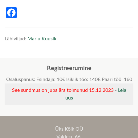
Facebook
Läbiviijad:
Marju Kuusik
Registreerumine
Osaluspanus: Esindaja: 10€ Isiklik töö: 140€ Paari töö: 160
See sündmus on juba ära toimunud 15.12.2023
-
Leia
uus
Üks Kõik OÜ
Valdeku 66,