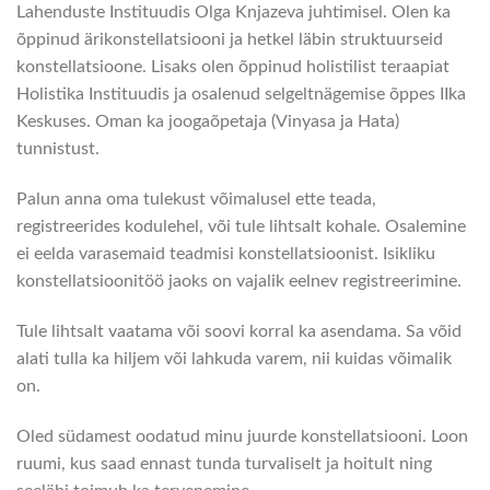
Lahenduste Instituudis Olga Knjazeva juhtimisel. Olen ka
õppinud ärikonstellatsiooni ja hetkel läbin struktuurseid
konstellatsioone. Lisaks olen õppinud holistilist teraapiat
Holistika Instituudis ja osalenud selgeltnägemise õppes IIka
Keskuses. Oman ka joogaõpetaja (Vinyasa ja Hata)
tunnistust.
Palun anna oma tulekust võimalusel ette teada,
registreerides kodulehel, või tule lihtsalt kohale. Osalemine
ei eelda varasemaid teadmisi konstellatsioonist. Isikliku
konstellatsioonitöö jaoks on vajalik eelnev registreerimine.
Tule lihtsalt vaatama või soovi korral ka asendama. Sa võid
alati tulla ka hiljem või lahkuda varem, nii kuidas võimalik
on.
Oled südamest oodatud minu juurde konstellatsiooni. Loon
ruumi, kus saad ennast tunda turvaliselt ja hoitult ning