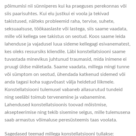
põimumisi nii sünniperes kui ka praeguses perekonnas või
siis paarisuhtes. Kui elu justkui ei voola ja tekivad
takistused, näiteks probleemid raha, tervise, suhete,
seksuaalsuse, töökaaslaste või lastega, siis saame vaadata,
mille või kellega see takistus on seotud. Koos saame leida
lahenduse ja vajadusel luua sideme kellegagi esivanematest,
kes oleks ressursiks kliendile. Läbi konstellatsiooni saame
tuvastada minevikus juhtunud traumasid, mida inimene ei
pruugi üldse mäletada. Saame vaadata, millega mingi tunne
või sümptom on seotud, ühendada katkenud sidemed või
anda tagasi koha suguvõsast välja heidetud liikmele.
Konstellatsiooni tulemusel vabaneb allasurutud tundeid
ning seeläbi toimub tervenemine ja vabanemine.
Lahendused konstellatsioonis toovad mõistmise,
aksepteerimise ning tekib sisemine selgus, mille tulemusena
saab armastus võimaluse peresüsteemis taas voolata.
Sagedased teemad millega konstellatsiooni tullakse: