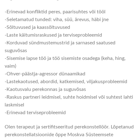
-Erinevad konfliktid peres, paarisuhtes või tööl
-Seletamatud tunded: viha, süü, ärevus, häbi jne
-Sõltuvused ja kaassõltuvused
-Laste käitumisraskused ja terviseprobleemid
-Korduvad sündmustemustrid ja sarnased saatused
suguvõsas
-Sisemise lapse töö ja töö sisemiste osadega (keha, hing,
vaim)
-Ohver-päästja-agressor dünaamikad
-Lastekaotused, abordid, katkemised, viljakusprobleemid
-Kaotusvalu perekonnas ja suguvõsas
-Raskus partneri leidmisel, suhte hoidmisel või suhtest lahti
laskmisel
-Erinevad terviseprobleemid
Olen terapeut ja sertifitseeritud perekonstellöör. Lõpetanud
perekonstellatsioonide õppe Moskva Süsteemsete