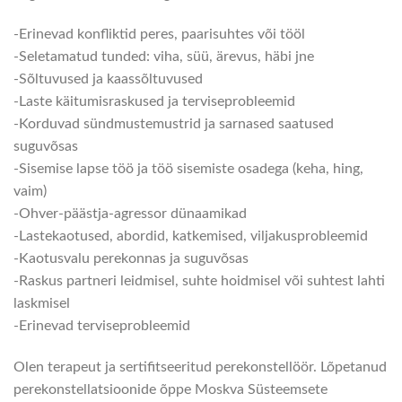
-Erinevad konfliktid peres, paarisuhtes või tööl
-Seletamatud tunded: viha, süü, ärevus, häbi jne
-Sõltuvused ja kaassõltuvused
-Laste käitumisraskused ja terviseprobleemid
-Korduvad sündmustemustrid ja sarnased saatused
suguvõsas
-Sisemise lapse töö ja töö sisemiste osadega (keha, hing,
vaim)
-Ohver-päästja-agressor dünaamikad
-Lastekaotused, abordid, katkemised, viljakusprobleemid
-Kaotusvalu perekonnas ja suguvõsas
-Raskus partneri leidmisel, suhte hoidmisel või suhtest lahti
laskmisel
-Erinevad terviseprobleemid
Olen terapeut ja sertifitseeritud perekonstellöör. Lõpetanud
perekonstellatsioonide õppe Moskva Süsteemsete