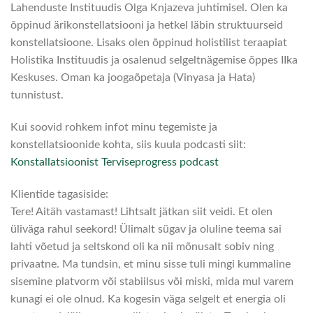
Lahenduste Instituudis Olga Knjazeva juhtimisel. Olen ka
õppinud ärikonstellatsiooni ja hetkel läbin struktuurseid
konstellatsioone. Lisaks olen õppinud holistilist teraapiat
Holistika Instituudis ja osalenud selgeltnägemise õppes IIka
Keskuses. Oman ka joogaõpetaja (Vinyasa ja Hata)
tunnistust.
Kui soovid rohkem infot minu tegemiste ja
konstellatsioonide kohta, siis kuula podcasti siit:
Konstallatsioonist Terviseprogress podcast
Klientide tagasiside:
Tere! Aitäh vastamast! Lihtsalt jätkan siit veidi. Et olen
üliväga rahul seekord! Ülimalt sügav ja oluline teema sai
lahti võetud ja seltskond oli ka nii mõnusalt sobiv ning
privaatne. Ma tundsin, et minu sisse tuli mingi kummaline
sisemine platvorm või stabiilsus või miski, mida mul varem
kunagi ei ole olnud. Ka kogesin väga selgelt et energia oli