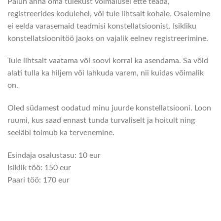
Palun anna oma tulekust võimalusel ette teada,
registreerides kodulehel, või tule lihtsalt kohale. Osalemine
ei eelda varasemaid teadmisi konstellatsioonist. Isikliku
konstellatsioonitöö jaoks on vajalik eelnev registreerimine.
Tule lihtsalt vaatama või soovi korral ka asendama. Sa võid
alati tulla ka hiljem või lahkuda varem, nii kuidas võimalik
on.
Oled südamest oodatud minu juurde konstellatsiooni. Loon
ruumi, kus saad ennast tunda turvaliselt ja hoitult ning
seeläbi toimub ka tervenemine.
Esindaja osalustasu: 10 eur
Isiklik töö: 150 eur
Paari töö: 170 eur