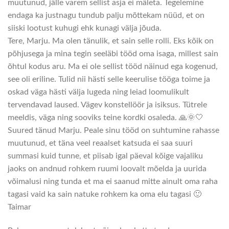
muutunud, jälle varem sellist asja ei mäleta. Tegelemine
endaga ka justnagu tundub palju mõttekam nüüd, et on
siiski lootust kuhugi ehk kunagi välja jõuda.
Tere, Marju. Ma olen tänulik, et sain selle rolli. Eks kõik on
põhjusega ja mina tegin seeläbi tööd oma isaga, millest sain
õhtul kodus aru. Ma ei ole sellist tööd näinud ega kogenud,
see oli eriline. Tulid nii hästi selle keerulise tööga toime ja
oskad väga hästi välja lugeda ning leiad loomulikult
tervendavad laused. Vägev konstellöör ja isiksus. Tütrele
meeldis, väga ning sooviks teine kordki osaleda. 🙏🌞🤍
Suured tänud Marju. Peale sinu tööd on suhtumine rahasse
muutunud, et täna veel reaalset katsuda ei saa suuri
summasi kuid tunne, et piisab igal päeval kõige vajaliku
jaoks on andnud rohkem ruumi loovalt mõelda ja uurida
võimalusi ning tunda et ma ei saanud mitte ainult oma raha
tagasi vaid ka sain natuke rohkem ka oma elu tagasi 🙂
Taimar