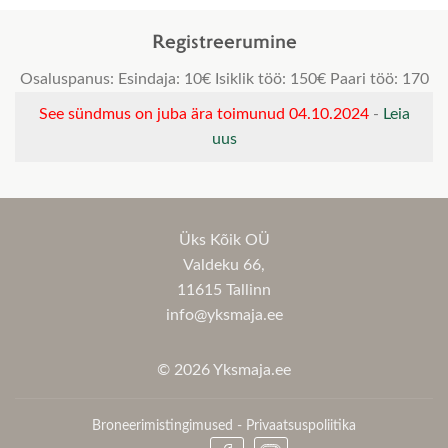
Registreerumine
Osaluspanus: Esindaja: 10€ Isiklik töö: 150€ Paari töö: 170
See sündmus on juba ära toimunud 04.10.2024
-
Leia
uus
Üks Kõik OÜ
Valdeku 66,
11615 Tallinn
info@yksmaja.ee
© 2026 Yksmaja.ee
Broneerimistingimused
-
Privaatsuspoliitika