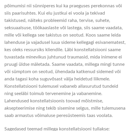
põimumisi nii sünniperes kui ka praeguses perekonnas või
siis paarisuhtes. Kui elu justkui ei voola ja tekivad
takistused, näiteks probleemid raha, tervise, suhete,
seksuaalsuse, töökaaslaste või lastega, siis saame vaadata,
mille või kellega see takistus on seotud. Koos saame leida
lahenduse ja vajadusel luua sideme kellegagi esivanematest,
kes oleks ressursiks kliendile. Läbi konstellatsiooni saame
tuvastada minevikus juhtunud traumasid, mida inimene ei
pruugi üldse mäletada. Saame vaadata, millega mingi tunne
või sümptom on seotud, ühendada katkenud sidemed või
anda tagasi koha suguvõsast välja heidetud liikmele.
Konstellatsiooni tulemusel vabaneb allasurutud tundeid
ning seeläbi toimub tervenemine ja vabanemine.
Lahendused konstellatsioonis toovad mõistmise,
aksepteerimise ning tekib sisemine selgus, mille tulemusena
saab armastus võimaluse peresüsteemis taas voolata.
Sagedased teemad millega konstellatsiooni tullakse: