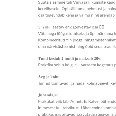
Süüta sisemine tuli Vinyasa liikumiste kau
kerelihaseid. Õpi säilitama pehmust ja pain
osa tugevndab keha ja vaimu ning arendab 
3. Yin- Taastav ehk Lõdvestav osa 🧘‍♀️
Võta aega lõõgastumiseks ja õpi märkama k
Kombineeritud Yin jooga, hingamistehnikat
oma närvisüsteemist ning õpid seda teadlik
𝐓𝐮𝐧𝐝 𝐤𝐞𝐬𝐭𝐚𝐛 𝟐 𝐭𝐮𝐧𝐝𝐢 𝐣𝐚 𝐦𝐚𝐤𝐬𝐚𝐛 𝟐𝟎€.
Praktika sobib kõigile – varasem kogemus po
𝐀𝐞𝐠 𝐣𝐚 𝐤𝐨𝐡𝐭:
Tunnid toimuvad iga nädal kolmapäeviti kel
𝐉𝐮𝐡𝐞𝐧𝐝𝐚𝐣𝐚:
Praktikat viib läbi Annett E. Kalve, pühen
inimesest kui tervikust. Lähenemine kombin
praktika, mis aitavad saavutada sügavama