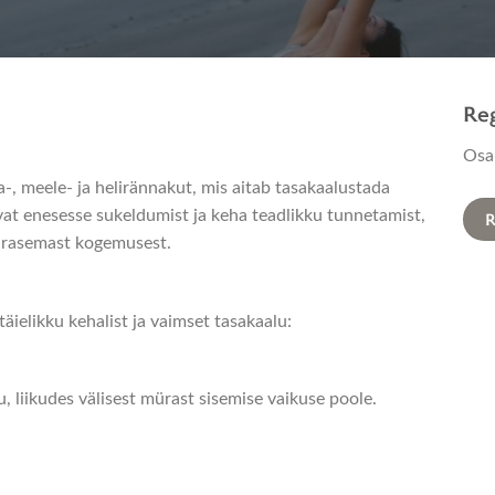
Reg
Osa
, meele- ja helirännakut, mis aitab tasakaalustada
vat enesesse sukeldumist ja keha teadlikku tunnetamist,
R
varasemast kogemusest.
äielikku kehalist ja vaimset tasakaalu:
 liikudes välisest mürast sisemise vaikuse poole.