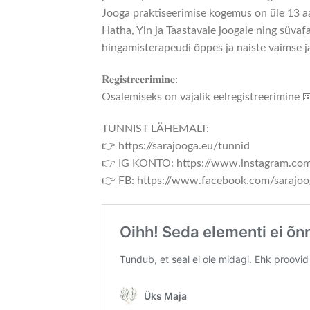
Jooga praktiseerimise kogemus on üle 13 aa
Hatha, Yin ja Taastavale joogale ning süvaf
hingamisterapeudi õppes ja naiste vaimse ja
𝐑𝐞𝐠𝐢𝐬𝐭𝐫𝐞𝐞𝐫𝐢𝐦𝐢𝐧𝐞:
Osalemiseks on vajalik eelregistreerimine 
TUNNIST LÄHEMALT:
👉 https://sarajooga.eu/tunnid
👉 IG KONTO: https://www.instagram.com
👉 FB: https://www.facebook.com/sarajoo