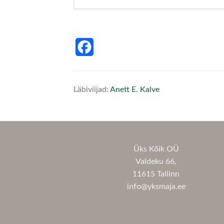
Facebook
Läbiviijad:
Anett E. Kalve
Üks Kõik OÜ
Valdeku 66,
11615 Tallinn
info@yksmaja.ee