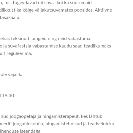
du, mis tugevdavad nii süva- kui ka suuremaid
dlikkust ka kõige väljakutsuvamates poosides. Aktiivne
tasakaalu.
ehas tekkinud pingeid ning neid vabastama.
e ja süvafastsia vabastamise kaudu saad teadlikumaks
ult reguleerima.
le vajalik.
l 19.30
dunud joogaõpetaja ja hingamisterapeut, kes lähtub
eerib joogafilosoofia, hingamistehnikad ja teadveloleku
 ühenduse iseendaga.