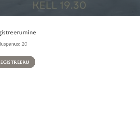
istreerumine
luspanus: 20
EGISTREERU