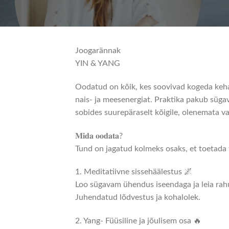
Joogarännak
YIN & YANG
Oodatud on kõik, kes soovivad kogeda keha-
nais- ja meesenergiat. Praktika pakub süga
sobides suurepäraselt kõigile, olenemata 
𝐌𝐢𝐝𝐚 𝐨𝐨𝐝𝐚𝐭𝐚?
Tund on jagatud kolmeks osaks, et toetada t
1. Meditatiivne sissehäälestus 🌌
Loo sügavam ühendus iseendaga ja leia rahu,
Juhendatud lõdvestus ja kohalolek.
2. Yang- Füüsiline ja jõulisem osa 🔥