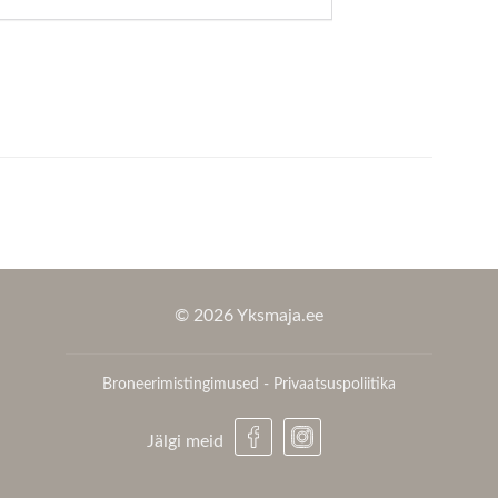
© 2026 Yksmaja.ee
Broneerimistingimused
-
Privaatsuspoliitika
Jälgi meid