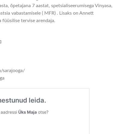
sta, õpetajana 7 aastat, spetsialiseerumisega Vinyasa,
astsia vabastamisele ( MFR) . Lisaks on Annett
 füüsilise tervise arendaja.

/sarajooga/
ga