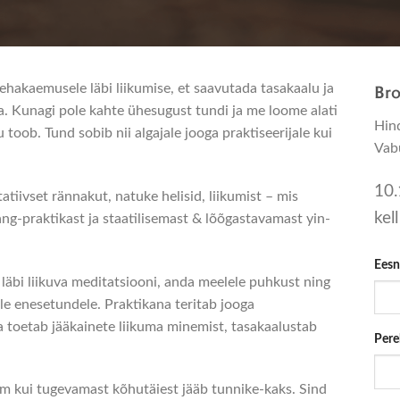
Br
hakaemusele läbi liikumise, et saavutada tasakaalu ja
da. Kunagi pole kahte ühesugust tundi ja me loome alati
Hin
 toob. Tund sobib nii algajale jooga praktiseerijale kui
Vab
10.
tiivset rännakut, natuke helisid, liikumist – mis
kel
ng-praktikast ja staatilisemast & lõõgastavamast yin-
Eesn
äbi liikuva meditatsiooni, anda meelele puhkust ning
le enesetundele. Praktikana teritab jooga
 toetab jääkainete liikuma minemist, tasakaalustab
Pere
sam kui tugevamast kõhutäiest jääb tunnike-kaks. Sind