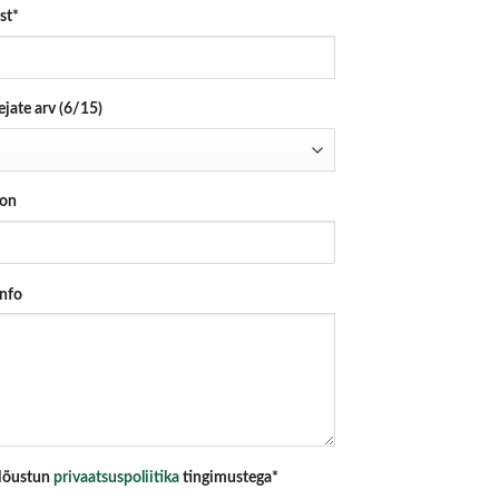
st*
ejate arv (6/15)
fon
info
õustun
privaatsuspoliitika
tingimustega*