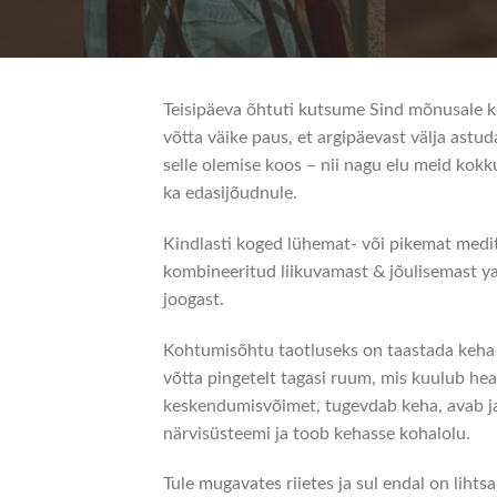
Teisipäeva õhtuti kutsume Sind mõnusale ke
võtta väike paus, et argipäevast välja astu
selle olemise koos – nii nagu elu meid kokku
ka edasijõudnule.
Kindlasti koged lühemat- või pikemat medita
kombineeritud liikuvamast & jõulisemast ya
joogast.
Kohtumisõhtu taotluseks on taastada keha l
võtta pingetelt tagasi ruum, mis kuulub hea
keskendumisvõimet, tugevdab keha, avab ja
närvisüsteemi ja toob kehasse kohalolu.
Tule mugavates riietes ja sul endal on liht