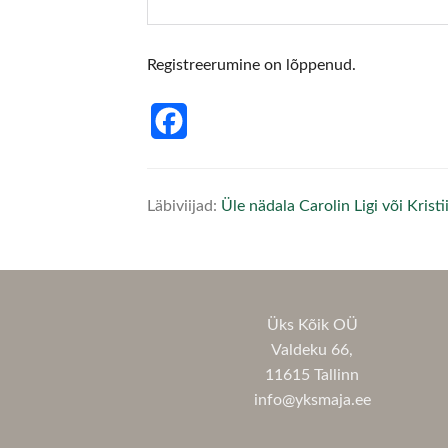
Registreerumine on lõppenud.
Facebook
Läbiviijad:
Üle nädala Carolin Ligi või Krist
Üks Kõik OÜ
Valdeku 66,
11615 Tallinn
info@yksmaja.ee