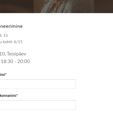
oneerimine
d: 15
u kohti:
6/15
10, Teisipäev
l 18:30 - 20:00
imi*
konnanimi*