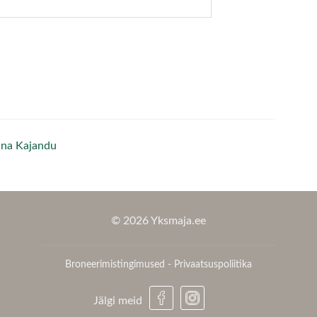
iina Kajandu
© 2026 Yksmaja.ee
Broneerimistingimused
-
Privaatsuspoliitika
Jälgi meid