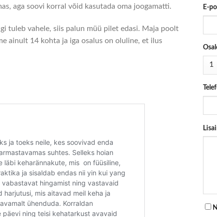
mas, aga soovi korral võid kasutada oma joogamatti.
E-po
i tuleb vahele, siis palun müü pilet edasi. Maja poolt
 ainult 14 kohta ja iga osalus on oluline, et ilus
Osal
Tele
Lisa
N