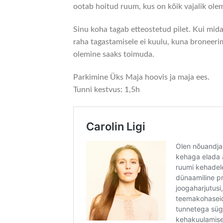
ootab hoitud ruum, kus on kõik vajalik ole
Sinu koha tagab etteostetud pilet. Kui midag
raha tagastamisele ei kuulu, kuna broneerime
olemine saaks toimuda.
Parkimine Üks Maja hoovis ja maja ees.
Tunni kestvus: 1,5h