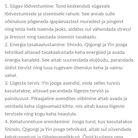
1. Sügav lõdvestumine: Tund keskendub sügavale
lõdvestumisele ja sisemisele rahule. See annab sulle
võimaluse põgeneda igapäevastest muredest ja pingeist
ning leida hetk iseenda jaoks, aidates sul vähendada stressi
ja ärevust ning taastada sisemist tasakaalu.
2. Energia tasakaalustamine: Shindo, Qigongi ja Yin jooga
tehnikad aitavad tasakaalustada keha energiaid ja avada
energia kanaleid. See aitab suurendada elujõudu, parandada
üldist tervist ning luua tugevam ühendus keha ja vaimu
vahel.
3. Liigeste tervis: Yin jooga asendid, mida selles tunnis
kasutatakse, aitavad parandada liigeste tervist ja
painduvust. Pikaajaline asendites viibimine aitab avada ja
venitada keha sügavamaid kihte, mis aitab kaasa liigeste
tervisele ning kogu keha heaolule.
4. Kehatunnetuse arendamine: Jooga tund, kus kasutatakse
Shindo, Qigongi ja Yin jooga tehnikaid, aitab sul süvendada
kehatunnetust ja tähelepanelikkust. Õpid kuulama oma