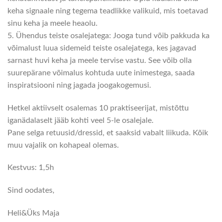
keha signaale ning tegema teadlikke valikuid, mis toetavad
sinu keha ja meele heaolu.
5. Ühendus teiste osalejatega: Jooga tund võib pakkuda ka
võimalust luua sidemeid teiste osalejatega, kes jagavad
sarnast huvi keha ja meele tervise vastu. See võib olla
suurepärane võimalus kohtuda uute inimestega, saada
inspiratsiooni ning jagada joogakogemusi.
Hetkel aktiivselt osalemas 10 praktiseerijat, mistõttu
iganädalaselt jääb kohti veel 5-le osalejale.
Pane selga retuusid/dressid, et saaksid vabalt liikuda. Kõik
muu vajalik on kohapeal olemas.
Kestvus: 1,5h
Sind oodates,
Heli&Üks Maja