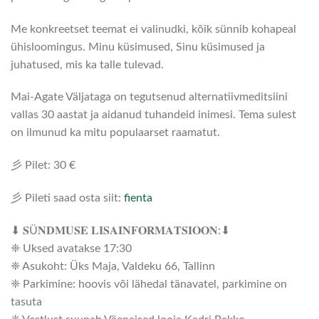
Me konkreetset teemat ei valinudki, kõik sünnib kohapeal
ühisloomingus. Minu küsimused, Sinu küsimused ja
juhatused, mis ka talle tulevad.
Mai-Agate Väljataga on tegutsenud alternatiivmeditsiini
vallas 30 aastat ja aidanud tuhandeid inimesi. Tema sulest
on ilmunud ka mitu populaarset raamatut.
彡 Pilet: 30 €
彡 Pileti saad osta siit:
fienta
⬇ 𝐒Ü𝐍𝐃𝐌𝐔𝐒𝐄 𝐋𝐈𝐒𝐀𝐈𝐍𝐅𝐎𝐑𝐌𝐀𝐓𝐒𝐈𝐎𝐎𝐍:⬇
❈ Uksed avatakse 17:30
❈ Asukoht: Üks Maja, Valdeku 66, Tallinn
❈ Parkimine: hoovis või lähedal tänavatel, parkimine on
tasuta