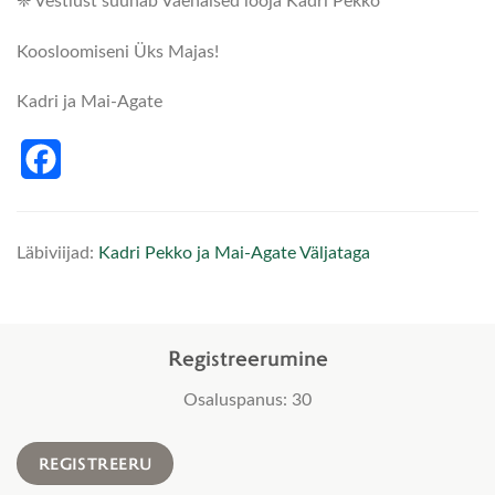
❈ Vestlust suunab Väenaised looja Kadri Pekko
Koosloomiseni Üks Majas!
Kadri ja Mai-Agate
Facebook
Läbiviijad:
Kadri Pekko ja Mai-Agate Väljataga
Registreerumine
Osaluspanus: 30
REGISTREERU