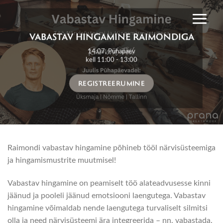
Skip
to
content
VABASTAV HINGAMINE RAIMONDIGA
14.07, Pühapäev
kell 11:00 - 13:00
REGISTREERUMINE
Raimondi vabastav hingamine põhineb tööl närvisüsteemiga
ja hingamismustrite muutmisel!
Vabastav hingamine on peamiselt töö alateadvusesse kinni
jäänud ja pooleli jäänud emotsiooni laengutega. Vabastav
hingamine võimaldab nende laengutega turvaliselt silmitsi
olla ja need närvisüsteemi ära integreerida – nn. vabastada.