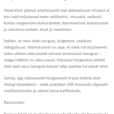
Need kinni jäänud emotsioonid seal alateadvuses niisama ei
istu vaid mõjutavad meie: mõtlemist, otsuseid, valikuid,
kuidas reageerime olukordadele, domineerivat enesetunnet
ja uskumusi endast, elust ja maailmast.
Selleks, et meis oleks kergust, kulgemist, usaldust,
mängulisust, rõõmutunnet on vaja, et meie närvisüsteemis
oleks vähem neid pooleli olevaid emotsiooni laenguid –
seega rohkem nn vaba ruumi. Vabastav hingamine aitabki
meil neid vanu laenguid kehast välja laadida turvalisel viisil.
Samas, ega vabastavale hingamisele ei pea tulema alati
midagi lahendama – seda praktikat võib kasutada sügavaks
meditatsiooniks ja vahest lausa kaiffimiseks.
Raimondist: