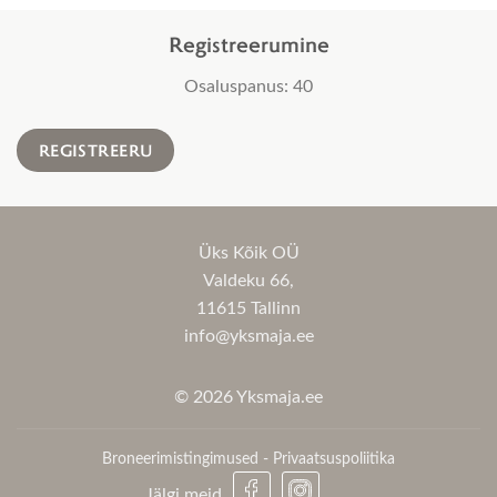
Registreerumine
Osaluspanus: 40
REGISTREERU
Üks Kõik OÜ
Valdeku 66,
11615 Tallinn
info@yksmaja.ee
© 2026 Yksmaja.ee
Broneerimistingimused
-
Privaatsuspoliitika
Jälgi meid