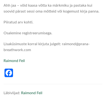
Ahh jaa – võid kaasa võtta ka märkmiku ja pastaka kui
soovid pärast sessi oma mõtteid või kogemust kirja panna.
Piiratud arv kohti.
Osalemine registreerumisega.
Lisaküsimuste korral kirjuta julgelt: raimond@prana-
breathwork.com
Raimond Feil
Facebook
Läbiviijad:
Raimond Feil