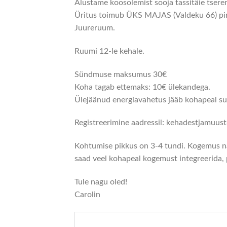
Alustame koosolemist sooja tassitäie tser
Üritus toimub ÜKS MAJAS (Valdeku 66) pime
Juureruum.
Ruumi 12-le kehale.
Sündmuse maksumus 30€
Koha tagab ettemaks: 10€ ülekandega.
Ülejäänud energiavahetus jääb kohapeal su
Registreerimine aadressil: kehadestjamuu
Kohtumise pikkus on 3-4 tundi. Kogemus näi
saad veel kohapeal kogemust integreerida, 
Tule nagu oled!
Carolin