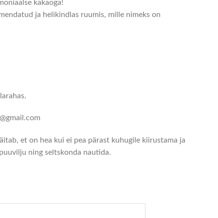
emoniaalse kakaoga!
ndatud ja helikindlas ruumis, mille nimeks on
larahas.
st@gmail.com
tab, et on hea kui ei pea pärast kuhugile kiirustama ja
puuvilju ning seltskonda nautida.