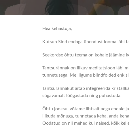
Hea kehastuja,
Kutsun Sind endaga ühendust looma läbi ta
Seekordse õhtu teema on kohale jäämine k
Tantsurännak on liikuv meditatsioon läbi 
tunnetusega. Me liigume blindfolded ehk si
Tantsurännakut aitab integreerida kristallk
sügavamalt lõõgastada ning puhastuda.
Õhtu jooksul võtame lihtsalt aega endale j
liikuda mõnuga, tunnetada keha, anda kehal
Oodatud on nii mehed kui naised, kõik kell