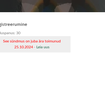
istreerumine
luspanus: 30
See sündmus on juba ära toimunud
25.10.2024
-
Leia uus