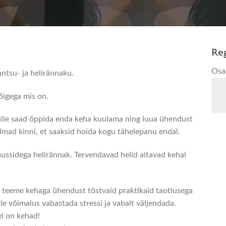
Reg
Osa
ntsu- ja helirännaku.
õigega mis on.
mille saad õppida enda keha kuulama ning luua ühendust
lmad kinni, et saaksid hoida kogu tähelepanu endal.
aussidega helirännak. Tervendavad helid aitavad kehal
a teeme kehaga ühendust tõstvaid praktikaid taotlusega
e võimalus vabastada stressi ja vabalt väljendada.
el on kehad!