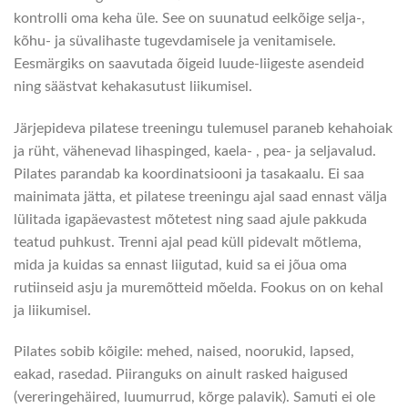
kontrolli oma keha üle. See on suunatud eelkõige selja-,
kõhu- ja süvalihaste tugevdamisele ja venitamisele.
Eesmärgiks on saavutada õigeid luude-liigeste asendeid
ning säästvat kehakasutust liikumisel.
Järjepideva pilatese treeningu tulemusel paraneb kehahoiak
ja rüht, vähenevad lihaspinged, kaela- , pea- ja seljavalud.
Pilates parandab ka koordinatsiooni ja tasakaalu. Ei saa
mainimata jätta, et pilatese treeningu ajal saad ennast välja
lülitada igapäevastest mõtetest ning saad ajule pakkuda
teatud puhkust. Trenni ajal pead küll pidevalt mõtlema,
mida ja kuidas sa ennast liigutad, kuid sa ei jõua oma
rutiinseid asju ja muremõtteid mõelda. Fookus on on kehal
ja liikumisel.
Pilates sobib kõigile: mehed, naised, noorukid, lapsed,
eakad, rasedad. Piiranguks on ainult rasked haigused
(vereringehäired, luumurrud, kõrge palavik). Samuti ei ole