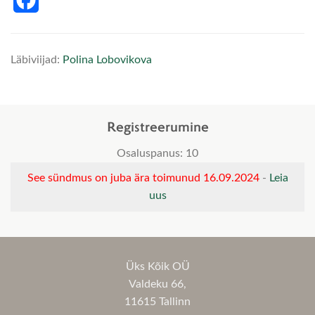
Facebook
Läbiviijad:
Polina Lobovikova
Registreerumine
Osaluspanus: 10
See sündmus on juba ära toimunud 16.09.2024
-
Leia
uus
Üks Kõik OÜ
Valdeku 66,
11615 Tallinn