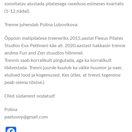
soovitatav alustada pilatesega raseduse esimeses kvartalis
(1-12.nädal).
Trenne juhendab Polina Lobovikova:
Õppisin matipilatese treeneriks 2015.aastal Flexus Pilates
Studios Eva Pettineni käe all. 2020.aastast hakkasin trenne
andma Fun and Zen stuudios Nõmmel.
Trennis saab korralikult pingutada, aga ka korralikult
lõdvestada. Trenni juurde kuulub ka väike huumor ja naer,
elulised lood ja kogemused. Kes ütles, et trenni tegemine
peab olema tõsine:)
Oled südamest oodatud!
Polina
paeluvoy@gmail.com