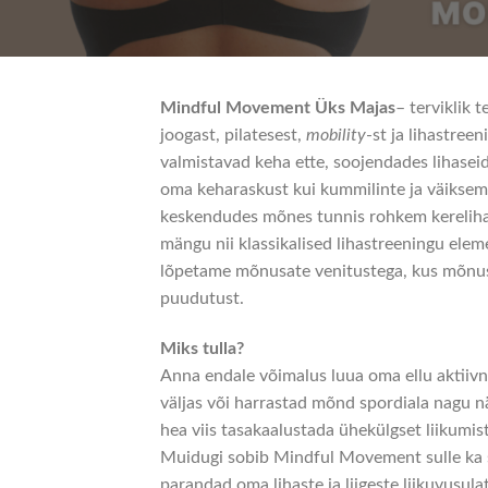
Mindful Movement Üks Majas
– terviklik
joogast, pilatesest,
mobility
-st ja lihastree
valmistavad keha ette, soojendades lihaseid 
oma keharaskust kui kummilinte ja väiksem
keskendudes mõnes tunnis rohkem kerelihaste
mängu nii klassikalised lihastreeningu elem
lõpetame mõnusate venitustega, kus mõnus
puudutust.
Miks tulla?
Anna endale võimalus luua oma ellu aktiivne
väljas või harrastad mõnd spordiala nagu nä
hea viis tasakaalustada ühekülgset liikumis
Muidugi sobib Mindful Movement sulle ka sii
parandad oma lihaste ja liigeste liikuvusul