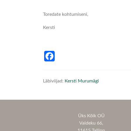
Toredate kohtumiseni,
Kersti
Facebook
Läbiviijad:
Kersti Murumägi
Üks Kõik OÜ
Valdeku 66,
11615 Tallinn