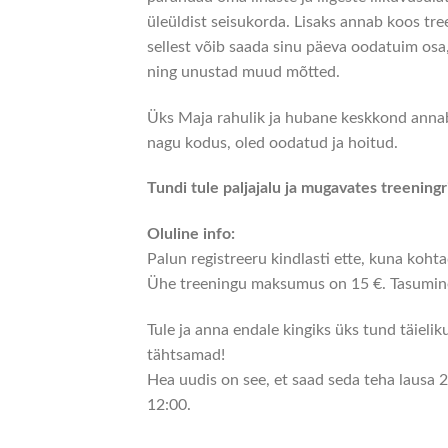
üleüldist seisukorda. Lisaks annab koos tree
sellest võib saada sinu päeva oodatuim osa,
ning unustad muud mõtted.
Üks Maja rahulik ja hubane keskkond annab
nagu kodus, oled oodatud ja hoitud.
Tundi tule paljajalu ja mugavates treeningr
Oluline info:
Palun registreeru kindlasti ette, kuna kohta
Ühe treeningu maksumus on 15 €. Tasumine
Tule ja anna endale kingiks üks tund täieli
tähtsamad!
Hea uudis on see, et saad seda teha lausa 2 
12:00.