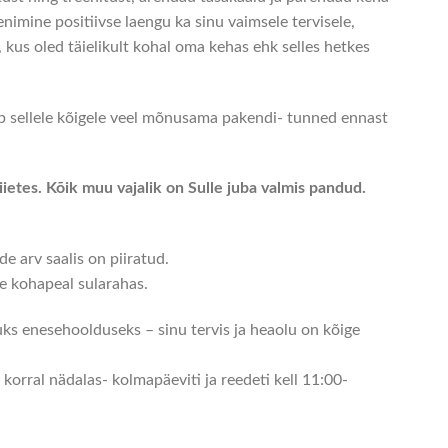
nimine positiivse laengu ka sinu vaimsele tervisele,
 kus oled täielikult kohal oma kehas ehk selles hetkes
 sellele kõigele veel mõnusama pakendi- tunned ennast
iietes. Kõik muu vajalik on Sulle juba valmis pandud.
de arv saalis on piiratud.
 kohapeal sularahas.
kuks enesehoolduseks – sinu tervis ja heaolu on kõige
korral nädalas- kolmapäeviti ja reedeti kell 11:00-