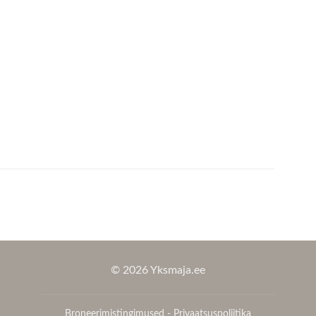
© 2026 Yksmaja.ee
Broneerimistingimused
-
Privaatsuspoliitika