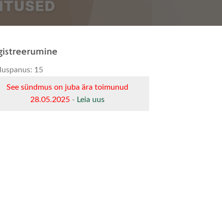
istreerumine
luspanus: 15
See sündmus on juba ära toimunud
28.05.2025
-
Leia uus