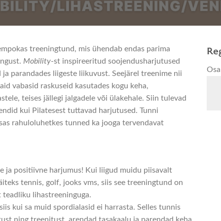
Reg
 tempokas treeningtund, mis ühendab endas parima
ningust.
Mobility
-st inspireeritud soojendusharjutused
Osa
ja parandades liigeste liikuvust. Seejärel treenime nii
aid vabasid raskuseid kasutades kogu keha,
le, teises jällegi jalgadele või ülakehale. Siin tulevad
endid kui Pilatesest tuttavad harjutused. Tunni
as rahuloluhetkes tunned ka jooga tervendavat
 ja positiivne harjumus! Kui liigud muidu piisavalt
iteks tennis, golf, jooks vms, siis see treeningtund on
t teadliku lihastreeninguga.
s kui sa muid spordialasid ei harrasta. Selles tunnis
atust ning treenitust, arendad tasakaalu ja parendad keha