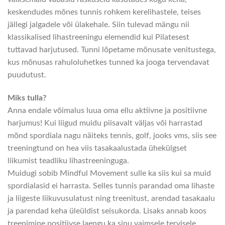
keskendudes mõnes tunnis rohkem kerelihastele, teises
jällegi jalgadele või ülakehale. Siin tulevad mängu nii
klassikalised lihastreeningu elemendid kui Pilatesest
tuttavad harjutused. Tunni lõpetame mõnusate venitustega,
kus mõnusas rahuloluhetkes tunned ka jooga tervendavat
puudutust.
Miks tulla?
Anna endale võimalus luua oma ellu aktiivne ja positiivne
harjumus! Kui liigud muidu piisavalt väljas või harrastad
mõnd spordiala nagu näiteks tennis, golf, jooks vms, siis see
treeningtund on hea viis tasakaalustada ühekülgset
liikumist teadliku lihastreeninguga.
Muidugi sobib Mindful Movement sulle ka siis kui sa muid
spordialasid ei harrasta. Selles tunnis parandad oma lihaste
ja liigeste liikuvusulatust ning treenitust, arendad tasakaalu
ja parendad keha üleüldist seisukorda. Lisaks annab koos
treenimine positiivse laengu ka sinu vaimsele tervisele,