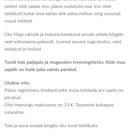
sellest võib saada sinu päeva oodatuim osa, kus oled
täielikult kohal oma kehas ehk selles hetkes ning unustad
muud mõtted.
Üks Maja rahulik ja hubane keskkond annab sellele kõigele
veel mõnusama pakendi- tunned ennast nagu kodus, oled
oodatud ja hoitud.
Tundi tule paljajalu ja mugavates treeningriietes. Kõik muu
vajalik on Sulle juba valmis pandud.
Oluline info:
Palun registreeru kindlasti ette, kuna kohtade arv saalis on
piiratud.
Ühe treeningu maksumus on 15 €. Tasumine kohapeal
sularahas.
Tule ja anna endale kingiks üks tund täielikuks