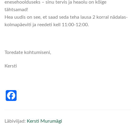
enesehoolduseks – sinu tervis ja heaolu on kõige
tähtsamad!
Hea uudis on see, et saad seda teha lausa 2 korral nädalas-
kolmapäeviti ja reedeti kell 11:00-12:00.
Toredate kohtumiseni,
Kersti
Facebook
Läbiviijad:
Kersti Murumägi