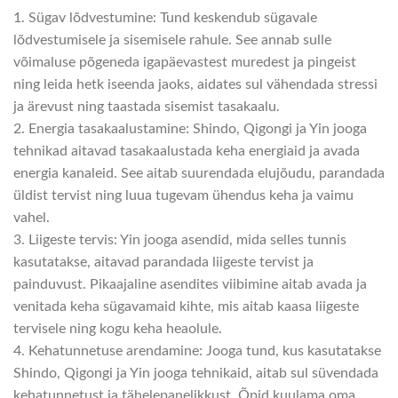
1. Sügav lõdvestumine: Tund keskendub sügavale
lõdvestumisele ja sisemisele rahule. See annab sulle
võimaluse põgeneda igapäevastest muredest ja pingeist
ning leida hetk iseenda jaoks, aidates sul vähendada stressi
ja ärevust ning taastada sisemist tasakaalu.
2. Energia tasakaalustamine: Shindo, Qigongi ja Yin jooga
tehnikad aitavad tasakaalustada keha energiaid ja avada
energia kanaleid. See aitab suurendada elujõudu, parandada
üldist tervist ning luua tugevam ühendus keha ja vaimu
vahel.
3. Liigeste tervis: Yin jooga asendid, mida selles tunnis
kasutatakse, aitavad parandada liigeste tervist ja
painduvust. Pikaajaline asendites viibimine aitab avada ja
venitada keha sügavamaid kihte, mis aitab kaasa liigeste
tervisele ning kogu keha heaolule.
4. Kehatunnetuse arendamine: Jooga tund, kus kasutatakse
Shindo, Qigongi ja Yin jooga tehnikaid, aitab sul süvendada
kehatunnetust ja tähelepanelikkust. Õpid kuulama oma