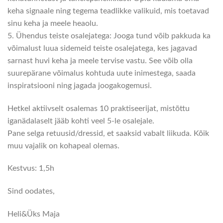
keha signaale ning tegema teadlikke valikuid, mis toetavad
sinu keha ja meele heaolu.
5. Ühendus teiste osalejatega: Jooga tund võib pakkuda ka
võimalust luua sidemeid teiste osalejatega, kes jagavad
sarnast huvi keha ja meele tervise vastu. See võib olla
suurepärane võimalus kohtuda uute inimestega, saada
inspiratsiooni ning jagada joogakogemusi.
Hetkel aktiivselt osalemas 10 praktiseerijat, mistõttu
iganädalaselt jääb kohti veel 5-le osalejale.
Pane selga retuusid/dressid, et saaksid vabalt liikuda. Kõik
muu vajalik on kohapeal olemas.
Kestvus: 1,5h
Sind oodates,
Heli&Üks Maja