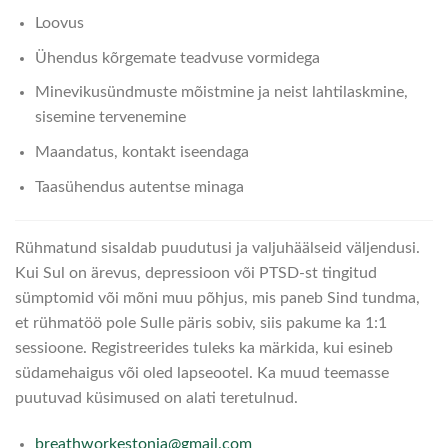
Loovus
Ühendus kõrgemate teadvuse vormidega
Minevikusündmuste mõistmine ja neist lahtilaskmine,
sisemine tervenemine
Maandatus, kontakt iseendaga
Taasühendus autentse minaga
Rühmatund sisaldab puudutusi ja valjuhäälseid väljendusi.
Kui Sul on ärevus, depressioon või PTSD-st tingitud
sümptomid või mõni muu põhjus, mis paneb Sind tundma,
et rühmatöö pole Sulle päris sobiv, siis pakume ka 1:1
sessioone. Registreerides tuleks ka märkida, kui esineb
südamehaigus või oled lapseootel. Ka muud teemasse
puutuvad küsimused on alati teretulnud.
breathworkestonia@gmail.com