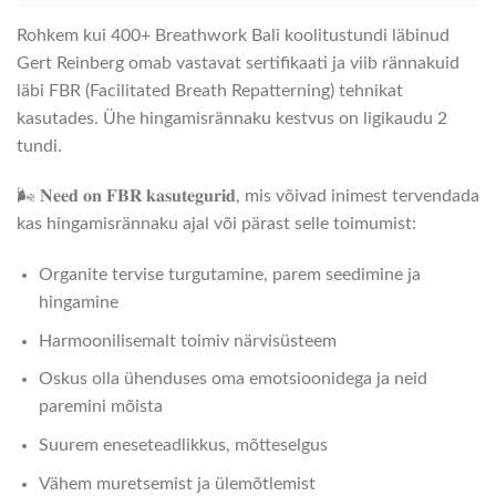
Rohkem kui 400+ Breathwork Bali koolitustundi läbinud
Gert Reinberg omab vastavat sertifikaati ja viib rännakuid
läbi FBR (Facilitated Breath Repatterning) tehnikat
kasutades. Ühe hingamisrännaku kestvus on ligikaudu 2
tundi.
🌬️ 𝐍𝐞𝐞𝐝 𝐨𝐧 𝐅𝐁𝐑 𝐤𝐚𝐬𝐮𝐭𝐞𝐠𝐮𝐫𝐢𝐝, mis võivad inimest tervendada
kas hingamisrännaku ajal või pärast selle toimumist:
Organite tervise turgutamine, parem seedimine ja
hingamine
Harmoonilisemalt toimiv närvisüsteem
Oskus olla ühenduses oma emotsioonidega ja neid
paremini mõista
Suurem eneseteadlikkus, mõtteselgus
Vähem muretsemist ja ülemõtlemist