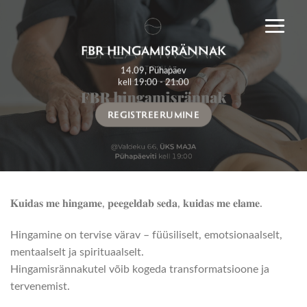
Skip
to
content
FBR HINGAMISRÄNNAK
14.09, Pühapäev
kell 19:00 - 21:00
REGISTREERUMINE
𝐊𝐮𝐢𝐝𝐚𝐬 𝐦𝐞 𝐡𝐢𝐧𝐠𝐚𝐦𝐞, 𝐩𝐞𝐞𝐠𝐞𝐥𝐝𝐚𝐛 𝐬𝐞𝐝𝐚, 𝐤𝐮𝐢𝐝𝐚𝐬 𝐦𝐞 𝐞𝐥𝐚𝐦𝐞.
Hingamine on tervise värav – füüsiliselt, emotsionaalselt,
mentaalselt ja spirituaalselt.
Hingamisrännakutel võib kogeda transformatsioone ja
tervenemist.