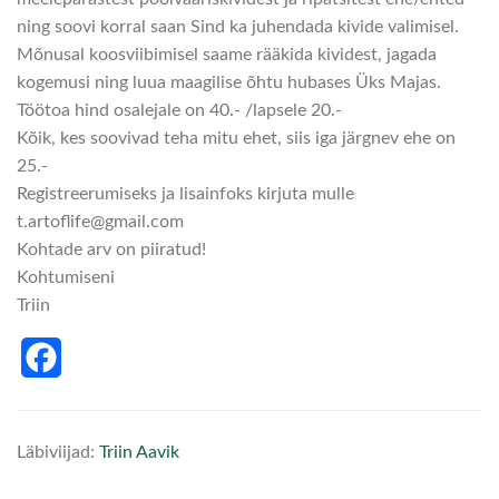
ning soovi korral saan Sind ka juhendada kivide valimisel.
Mõnusal koosviibimisel saame rääkida kividest, jagada
kogemusi ning luua maagilise õhtu hubases Üks Majas.
Töötoa hind osalejale on 40.- /lapsele 20.-
Kõik, kes soovivad teha mitu ehet, siis iga järgnev ehe on
25.-
Registreerumiseks ja lisainfoks kirjuta mulle
t.artoflife@gmail.com
Kohtade arv on piiratud!
Kohtumiseni
Triin
Facebook
Läbiviijad:
Triin Aavik